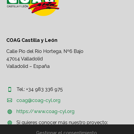
COAG Castilla y León
Calle Pío del Río Hortega, Nº6 Bajo
47014 Valladolid
Valladolid – España
Tel.: +34 983 336 975




coag@coag-cyl.org
https://www.coag-cyl.org


Si quieres conocer más nuestro proyecto:


http://www.coag.org
Gestionar el consentimiento