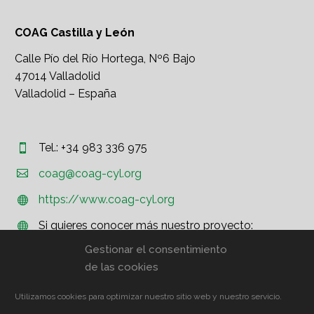
COAG Castilla y León
Calle Pío del Río Hortega, Nº6 Bajo
47014 Valladolid
Valladolid – España
Tel.: +34 983 336 975




coag@coag-cyl.org
https://www.coag-cyl.org


Si quieres conocer más nuestro proyecto:


http://www.coag.org
Gestionar el consentimiento
de las cookies
Utilizamos cookies para optimizar nuestro sitio web y nuestro servicio.