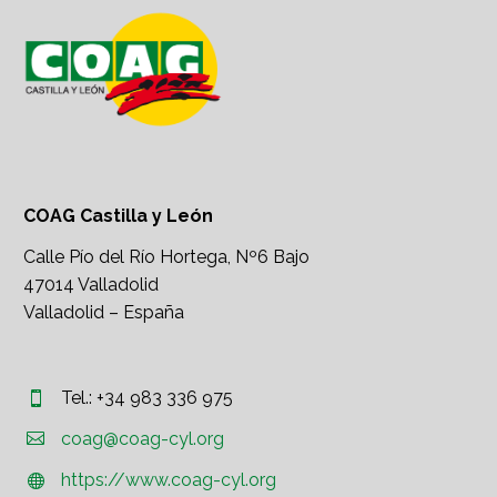
COAG Castilla y León
Calle Pío del Río Hortega, Nº6 Bajo
47014 Valladolid
Valladolid – España
Tel.: +34 983 336 975




coag@coag-cyl.org
https://www.coag-cyl.org

