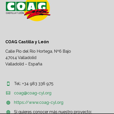
COAG Castilla y León
Calle Pío del Río Hortega, Nº6 Bajo
47014 Valladolid
Valladolid – España
Tel.: +34 983 336 975




coag@coag-cyl.org
https://www.coag-cyl.org


Si quieres conocer más nuestro proyecto:

