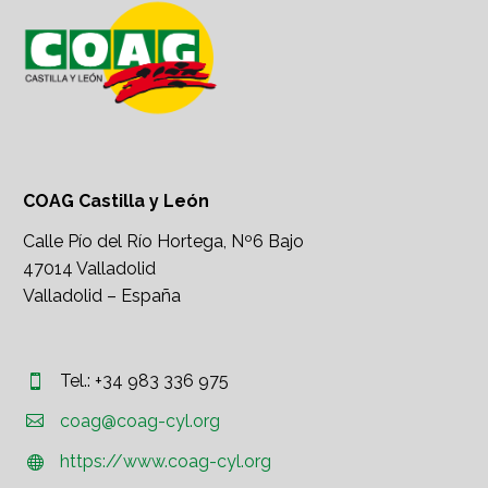
COAG Castilla y León
Calle Pío del Río Hortega, Nº6 Bajo
47014 Valladolid
Valladolid – España
Tel.: +34 983 336 975




coag@coag-cyl.org
https://www.coag-cyl.org

