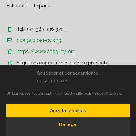
Valladolid – España
Tel.: +34 983 336 975




coag@coag-cyl.org
https://www.coag-cyl.org


Si quieres conocer más nuestro proyecto:


http://www.coag.org
Gestionar el consentimiento
de las cookies
Utilizamos cookies para optimizar nuestro sitio web y nuestro servicio.
© COAG CyL – Aviso Legal
Aceptar cookies
Contacto
Suscríbete
Política de privacidad
Denegar
Política de cookies