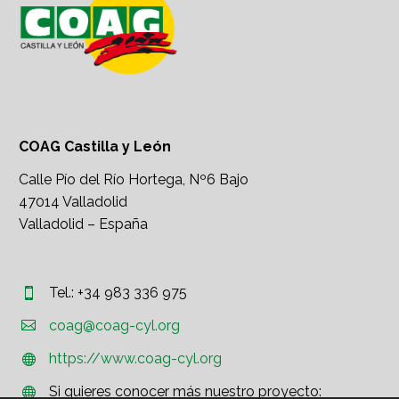
COAG Castilla y León
Calle Pío del Río Hortega, Nº6 Bajo
47014 Valladolid
Valladolid – España
Tel.: +34 983 336 975




coag@coag-cyl.org
https://www.coag-cyl.org


Si quieres conocer más nuestro proyecto:

