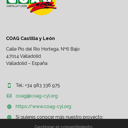
COAG Castilla y León
Calle Pío del Río Hortega, Nº6 Bajo
47014 Valladolid
Valladolid – España
Tel.: +34 983 336 975




coag@coag-cyl.org
https://www.coag-cyl.org


Si quieres conocer más nuestro proyecto:


http://www.coag.org
Gestionar el consentimiento