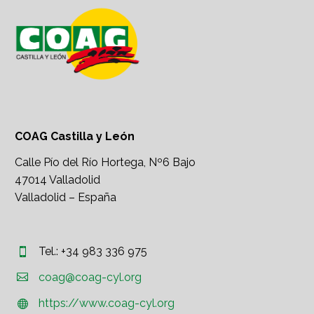
COAG Castilla y León
Calle Pío del Río Hortega, Nº6 Bajo
47014 Valladolid
Valladolid – España
Tel.: +34 983 336 975




coag@coag-cyl.org
https://www.coag-cyl.org

