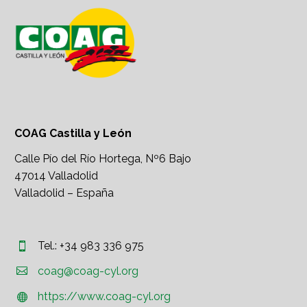
COAG Castilla y León
Calle Pío del Río Hortega, Nº6 Bajo
47014 Valladolid
Valladolid – España
Tel.: +34 983 336 975




coag@coag-cyl.org
https://www.coag-cyl.org

