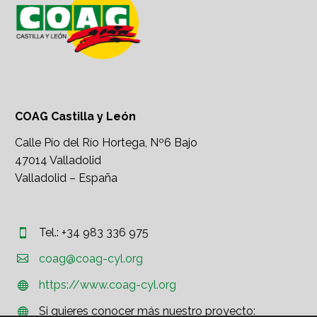
COAG Castilla y León
Calle Pío del Río Hortega, Nº6 Bajo
47014 Valladolid
Valladolid – España
Tel.: +34 983 336 975




coag@coag-cyl.org
https://www.coag-cyl.org


Si quieres conocer más nuestro proyecto:

