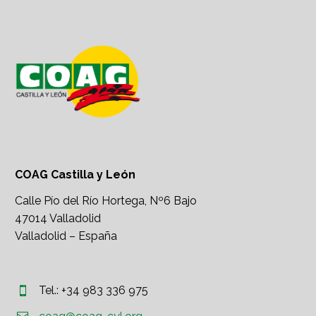
COAG Castilla y León
Calle Pío del Río Hortega, Nº6 Bajo
47014 Valladolid
Valladolid – España
Tel.: +34 983 336 975



