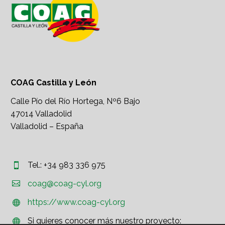
COAG Castilla y León
Calle Pío del Río Hortega, Nº6 Bajo
47014 Valladolid
Valladolid – España
Tel.: +34 983 336 975




coag@coag-cyl.org
https://www.coag-cyl.org


Si quieres conocer más nuestro proyecto:

