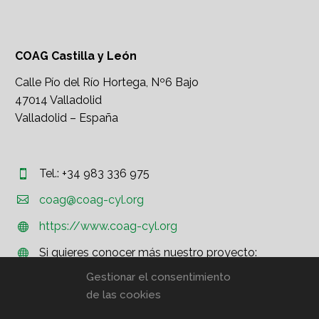
COAG Castilla y León
Calle Pío del Río Hortega, Nº6 Bajo
47014 Valladolid
Valladolid – España
Tel.: +34 983 336 975




coag@coag-cyl.org
https://www.coag-cyl.org


Si quieres conocer más nuestro proyecto:


http://www.coag.org
Gestionar el consentimiento
de las cookies