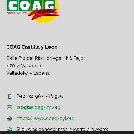
COAG Castilla y León
Calle Pío del Río Hortega, Nº6 Bajo
47014 Valladolid
Valladolid – España
Tel.: +34 983 336 975




coag@coag-cyl.org
https://www.coag-cyl.org


Si quieres conocer más nuestro proyecto:

