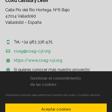
COAG Castilla y León
Calle Pío del Río Hortega, Nº6 Bajo
47014 Valladolid
Valladolid – España
Tel.: +34 983 336 975




coag@coag-cyl.org
https://www.coag-cyl.org


Si quieres conocer más nuestro proyecto:


http://www.coag.org
Gestionar el consentimiento
de las cookies
Utilizamos cookies para optimizar nuestro sitio web y nuestro servicio.
© COAG CyL – Aviso Legal
Aceptar cookies