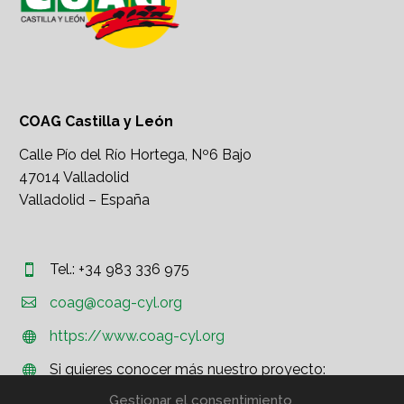
COAG Castilla y León
Calle Pío del Río Hortega, Nº6 Bajo
47014 Valladolid
Valladolid – España
Tel.: +34 983 336 975




coag@coag-cyl.org
https://www.coag-cyl.org


Si quieres conocer más nuestro proyecto:


http://www.coag.org
Gestionar el consentimiento