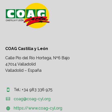
COAG Castilla y León
Calle Pío del Río Hortega, Nº6 Bajo
47014 Valladolid
Valladolid – España
Tel.: +34 983 336 975




coag@coag-cyl.org
https://www.coag-cyl.org

