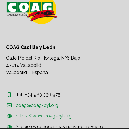
COAG Castilla y León
Calle Pío del Río Hortega, Nº6 Bajo
47014 Valladolid
Valladolid – España
Tel.: +34 983 336 975




coag@coag-cyl.org
https://www.coag-cyl.org


Si quieres conocer más nuestro proyecto:

