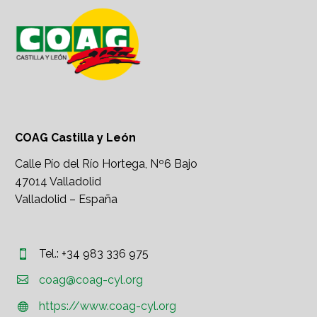
COAG Castilla y León
Calle Pío del Río Hortega, Nº6 Bajo
47014 Valladolid
Valladolid – España
Tel.: +34 983 336 975




coag@coag-cyl.org
https://www.coag-cyl.org

