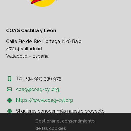
COAG Castilla y León
Calle Pío del Río Hortega, Nº6 Bajo
47014 Valladolid
Valladolid – España
Tel.: +34 983 336 975




coag@coag-cyl.org
https://www.coag-cyl.org


Si quieres conocer más nuestro proyecto:


http://www.coag.org
Gestionar el consentimiento
de las cookies