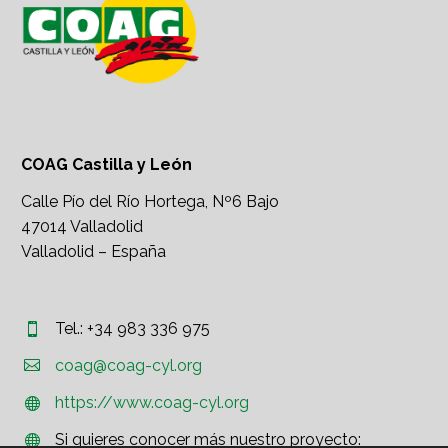
COAG Castilla y León
Calle Pío del Río Hortega, Nº6 Bajo
47014 Valladolid
Valladolid – España
Tel.: +34 983 336 975




coag@coag-cyl.org
https://www.coag-cyl.org


Si quieres conocer más nuestro proyecto:

