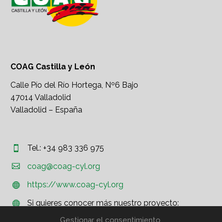
COAG Castilla y León
Calle Pío del Río Hortega, Nº6 Bajo
47014 Valladolid
Valladolid – España
Tel.: +34 983 336 975




coag@coag-cyl.org
https://www.coag-cyl.org


Si quieres conocer más nuestro proyecto:


http://www.coag.org
Gestionar el consentimiento