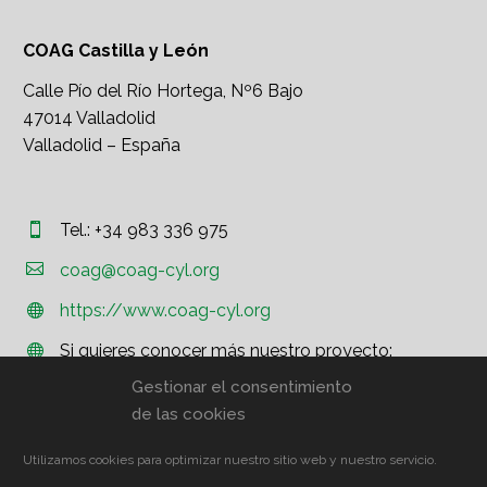
COAG Castilla y León
Calle Pío del Río Hortega, Nº6 Bajo
47014 Valladolid
Valladolid – España
Tel.: +34 983 336 975




coag@coag-cyl.org
https://www.coag-cyl.org


Si quieres conocer más nuestro proyecto:


http://www.coag.org
Gestionar el consentimiento
de las cookies
Utilizamos cookies para optimizar nuestro sitio web y nuestro servicio.