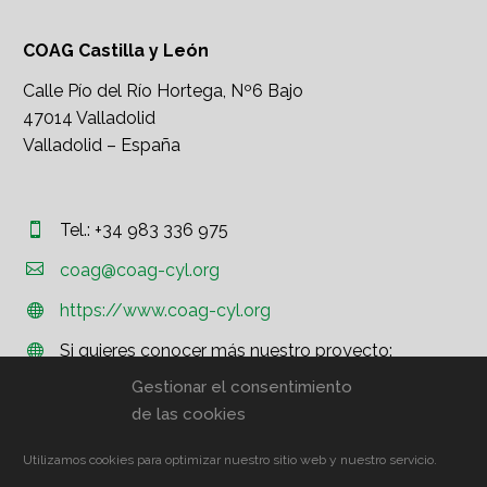
COAG Castilla y León
Calle Pío del Río Hortega, Nº6 Bajo
47014 Valladolid
Valladolid – España
Tel.: +34 983 336 975




coag@coag-cyl.org
https://www.coag-cyl.org


Si quieres conocer más nuestro proyecto:


http://www.coag.org
Gestionar el consentimiento
de las cookies
Utilizamos cookies para optimizar nuestro sitio web y nuestro servicio.