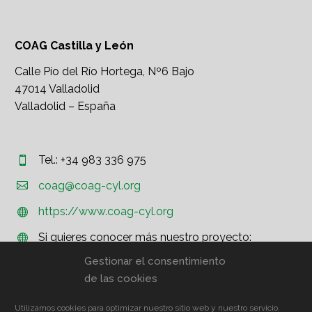
COAG Castilla y León
Calle Pío del Río Hortega, Nº6 Bajo
47014 Valladolid
Valladolid – España
Tel.: +34 983 336 975




coag@coag-cyl.org
https://www.coag-cyl.org


Si quieres conocer más nuestro proyecto:


http://www.coag.org
Gestionar el consentimiento
de las cookies
Utilizamos cookies para optimizar nuestro sitio web y nuestro servicio.