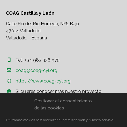
COAG Castilla y León
Calle Pío del Río Hortega, Nº6 Bajo
47014 Valladolid
Valladolid – España
Tel.: +34 983 336 975




coag@coag-cyl.org
https://www.coag-cyl.org


Si quieres conocer más nuestro proyecto:


http://www.coag.org
Gestionar el consentimiento
de las cookies
Utilizamos cookies para optimizar nuestro sitio web y nuestro servicio.