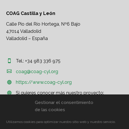
COAG Castilla y León
Calle Pío del Río Hortega, Nº6 Bajo
47014 Valladolid
Valladolid – España
Tel.: +34 983 336 975




coag@coag-cyl.org
https://www.coag-cyl.org


Si quieres conocer más nuestro proyecto:


http://www.coag.org
Gestionar el consentimiento
de las cookies
Utilizamos cookies para optimizar nuestro sitio web y nuestro servicio.