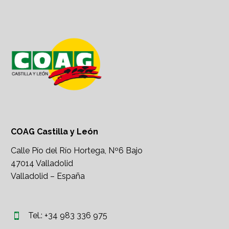
COAG Castilla y León
Calle Pío del Río Hortega, Nº6 Bajo
47014 Valladolid
Valladolid – España
Tel.: +34 983 336 975

