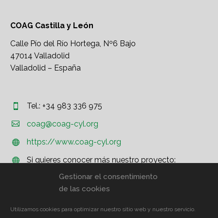
COAG Castilla y León
Calle Pío del Río Hortega, Nº6 Bajo
47014 Valladolid
Valladolid – España
Tel.: +34 983 336 975




coag@coag-cyl.org
https://www.coag-cyl.org


Si quieres conocer más nuestro proyecto:


http://www.coag.org
Gestionar el consentimiento
de las cookies
Utilizamos cookies para optimizar nuestro sitio web y nuestro servicio.