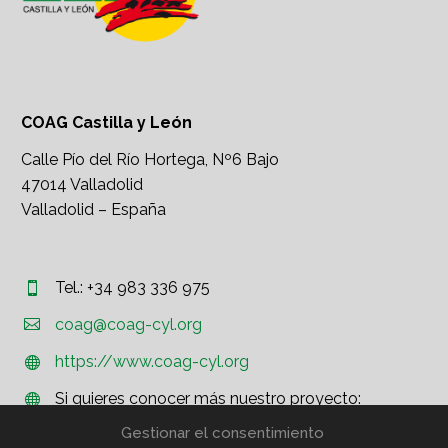
COAG Castilla y León
Calle Pío del Río Hortega, Nº6 Bajo
47014 Valladolid
Valladolid – España
Tel.: +34 983 336 975




coag@coag-cyl.org
https://www.coag-cyl.org


Si quieres conocer más nuestro proyecto:


http://www.coag.org
Gestionar el consentimiento