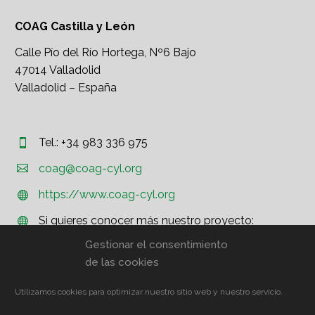
COAG Castilla y León
Calle Pío del Río Hortega, Nº6 Bajo
47014 Valladolid
Valladolid – España
Tel.: +34 983 336 975




coag@coag-cyl.org
https://www.coag-cyl.org


Si quieres conocer más nuestro proyecto:


http://www.coag.org
Gestionar el consentimiento
de las cookies
Utilizamos cookies para optimizar nuestro sitio web y nuestro servicio.