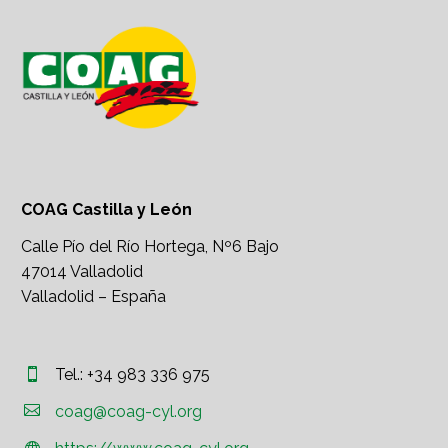
COAG Castilla y León
Calle Pío del Río Hortega, Nº6 Bajo
47014 Valladolid
Valladolid – España
Tel.: +34 983 336 975




coag@coag-cyl.org