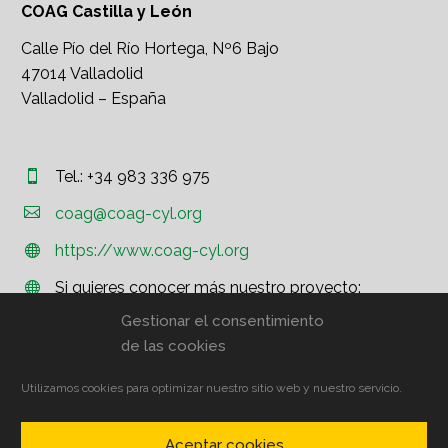
COAG Castilla y León
Calle Pío del Río Hortega, Nº6 Bajo
47014 Valladolid
Valladolid – España
Tel.: +34 983 336 975




coag@coag-cyl.org
https://www.coag-cyl.org


Si quieres conocer más nuestro proyecto:


http://www.coag.org
Gestionar el consentimiento
de las cookies
Utilizamos cookies para optimizar nuestro sitio web y nuestro servicio.
© COAG CyL – Aviso Legal
Aceptar cookies