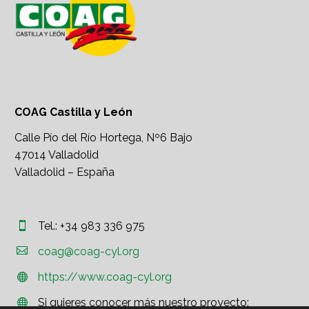
COAG Castilla y León
Calle Pío del Río Hortega, Nº6 Bajo
47014 Valladolid
Valladolid – España
Tel.: +34 983 336 975




coag@coag-cyl.org
https://www.coag-cyl.org


Si quieres conocer más nuestro proyecto:

