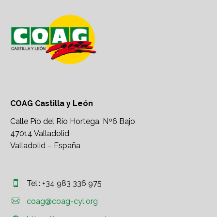
COAG Castilla y León
Calle Pío del Río Hortega, Nº6 Bajo
47014 Valladolid
Valladolid – España
Tel.: +34 983 336 975




coag@coag-cyl.org