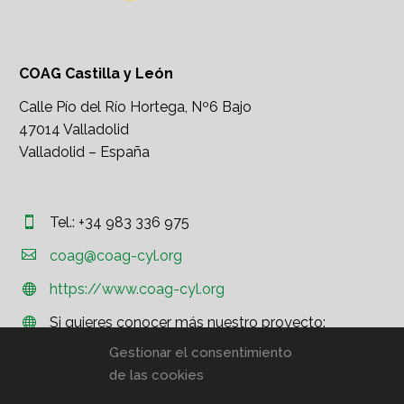
COAG Castilla y León
Calle Pío del Río Hortega, Nº6 Bajo
47014 Valladolid
Valladolid – España
Tel.: +34 983 336 975




coag@coag-cyl.org
https://www.coag-cyl.org


Si quieres conocer más nuestro proyecto:


http://www.coag.org
Gestionar el consentimiento
de las cookies