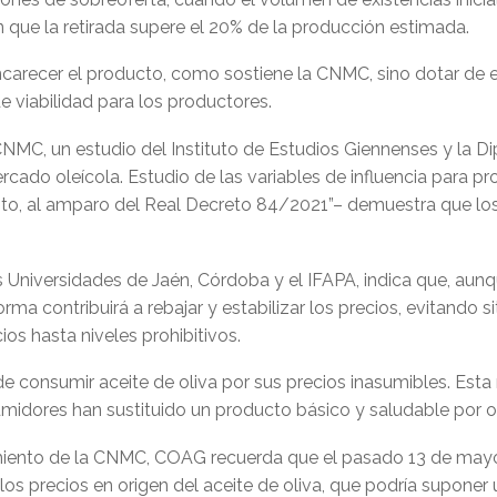
n que la retirada supere el 20% de la producción estimada.
arecer el producto, como sostiene la CNMC, sino dotar de e
 viabilidad para los productores.
NMC, un estudio del Instituto de Estudios Giennenses y la Di
ercado oleícola. Estudio de las variables de influencia para 
ento, al amparo del Real Decreto 84/2021”– demuestra que los
s Universidades de Jaén, Córdoba y el IFAPA, indica que, au
rma contribuirá a rebajar y estabilizar los precios, evitando 
os hasta niveles prohibitivos.
 consumir aceite de oliva por sus precios inasumibles. Esta 
midores han sustituido un producto básico y saludable por ot
ento de la CNMC, COAG recuerda que el pasado 13 de mayo 
e los precios en origen del aceite de oliva, que podría supon