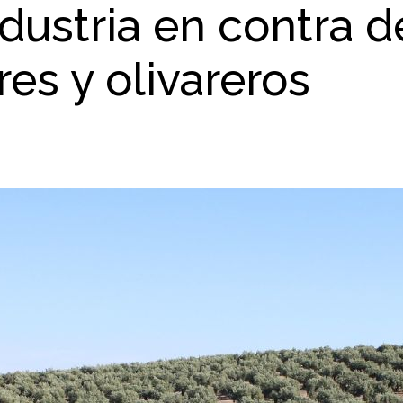
ndustria en contra d
es y olivareros