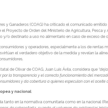
res y Ganaderos (COAG) ha criticado el comunicado emitido 
 Proyecto de Orden del Ministerio de Agricultura, Pesca y A
do y/o destinarlo a uso no alimentario en caso de exceso de o
consumidores y operadores, especialmente a los de rentas má
virtúan el verdadero objetivo de la medida y revelan la aline
consumidores.
tatal de Olivar de COAG, Juan Luis Ávila, considera que
“deja
r por la transparencia y el correcto funcionamiento del merca
consumidores y da cobertura a quienes especulan con el aceite d
opea y nacional
a tanto en la normativa comunitaria como en la nacional (Rea
iones de sobreoferta, cuando el volumen de existencias inici