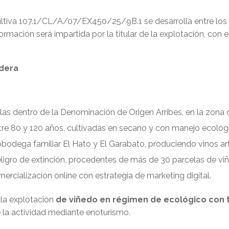
Cultiva 107.1/CL/A/07/EX450/25/9B.1 se desarrolla entre los
ormación será impartida por la titular de la explotación, c
adera
as dentro de la Denominación de Origen Arribes, en la zona d
re 80 y 120 años, cultivadas en secano y con manejo ecológ
obodega familiar El Hato y El Garabato, produciendo vinos a
igro de extinción, procedentes de más de 30 parcelas de viñ
ercialización online con estrategia de marketing digital.
la explotación
de viñedo en régimen de ecológico con tr
e la actividad mediante enoturismo.