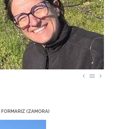



N FORMARIZ (ZAMORA)