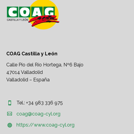
COAG Castilla y León
Calle Pío del Río Hortega, Nº6 Bajo
47014 Valladolid
Valladolid – España
Tel.: +34 983 336 975




coag@coag-cyl.org
https://www.coag-cyl.org

