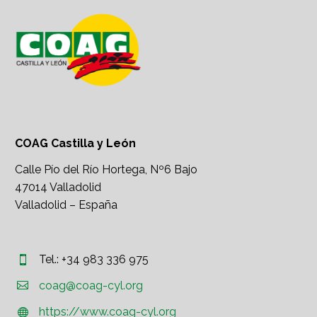
COAG Castilla y León
Calle Pío del Río Hortega, Nº6 Bajo
47014 Valladolid
Valladolid – España
Tel.: +34 983 336 975




coag@coag-cyl.org
https://www.coag-cyl.org

