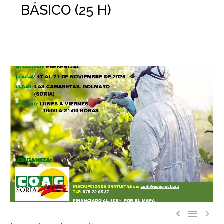
BÁSICO (25 H)


