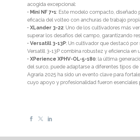
acogida excepcional:
•
Mini NF 7+1
: Este modelo compacto, diseñado pa
eficacia del volteo con anchuras de trabajo prop
•
XLander 3-22
: Uno de los cultivadores más ve
superar los desafíos del campo, garantizando re
•
Versatill 3-13P
: Un cultivador que destacó por 
Versatill 3-13P combina robustez y eficiencia en
•
XPerience XPHV-OL-5-180
: la última generac
del surco, puede adaptarse a diferentes tipos de
Agraria 2025 ha sido un evento clave para fortal
cuyo apoyo y profesionalidad fueron esenciales p