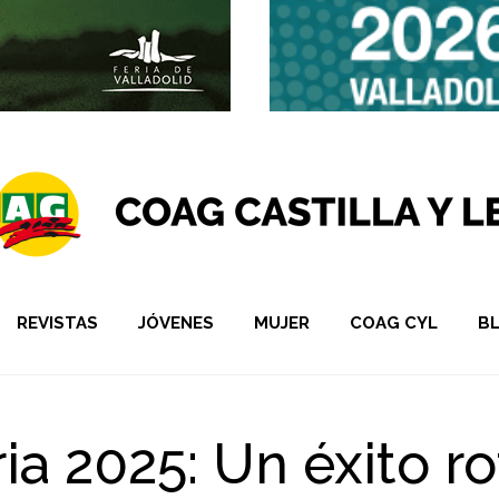
REVISTAS
JÓVENES
MUJER
COAG CYL
B
ia 2025: Un éxito r