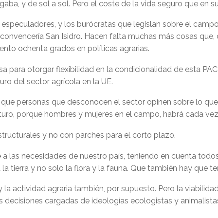
gaba, y de sol a sol. Pero el coste de la vida seguro que en 
os especuladores, y los burócratas que legislan sobre el camp
os convencería San Isidro. Hacen falta muchas más cosas que,
ento ochenta grados en políticas agrarias.
 para otorgar flexibilidad en la condicionalidad de esta PAC, 
ro del sector agrícola en la UE.
que personas que desconocen el sector opinen sobre lo que s
 futuro, porque hombres y mujeres en el campo, habrá cada ve
tructurales y no con parches para el corto plazo.
e a las necesidades de nuestro país, teniendo en cuenta todo
 la tierra y no solo la flora y la fauna. Que también hay que t
 la actividad agraria también, por supuesto. Pero la viabil
as decisiones cargadas de ideologías ecologistas y animalistas