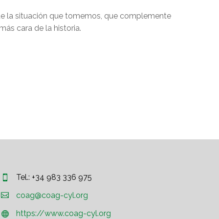
ra de la situación que tomemos, que complemente
ás cara de la historia.
Tel.: +34 983 336 975




coag@coag-cyl.org
https://www.coag-cyl.org

