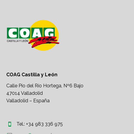
COAG Castilla y León
Calle Pío del Río Hortega, Nº6 Bajo
47014 Valladolid
Valladolid – España
Tel.: +34 983 336 975

