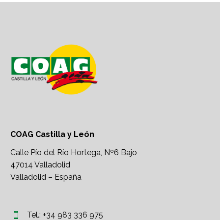
COAG Castilla y León
Calle Pío del Río Hortega, Nº6 Bajo
47014 Valladolid
Valladolid – España
Tel.: +34 983 336 975

