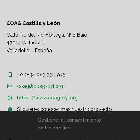
COAG Castilla y León
Calle Pío del Río Hortega, Nº6 Bajo
47014 Valladolid
Valladolid – España
Tel.: +34 983 336 975




coag@coag-cyl.org
https://www.coag-cyl.org


Si quieres conocer más nuestro proyecto:


http://www.coag.org
Gestionar el consentimiento
de las cookies