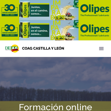
Formación online