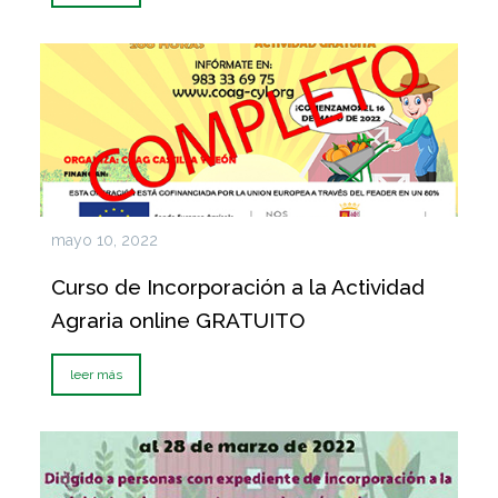
mayo 10, 2022
Curso de Incorporación a la Actividad
Agraria online GRATUITO
leer más