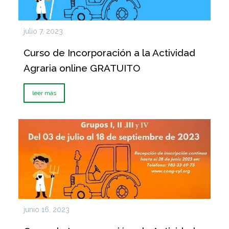
julio 7, 2023
Curso de Incorporación a la Actividad
Agraria online GRATUITO
leer más
junio 16, 2023