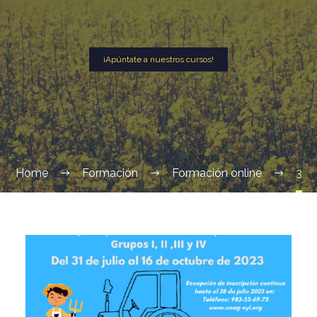
¡Apúntate a nuestros cursos!
Home
Formación
Formación online
3