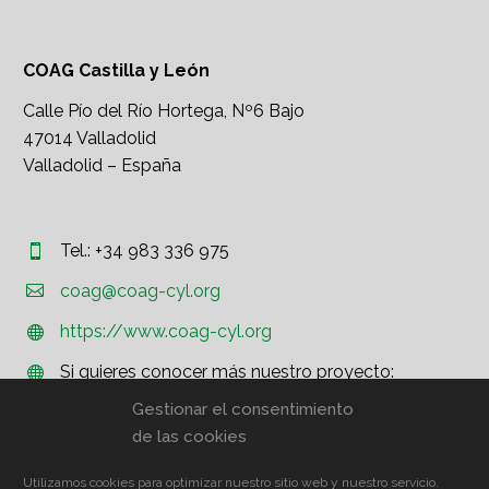
COAG Castilla y León
Calle Pío del Río Hortega, Nº6 Bajo
47014 Valladolid
Valladolid – España
Tel.: +34 983 336 975




coag@coag-cyl.org
https://www.coag-cyl.org


Si quieres conocer más nuestro proyecto:


http://www.coag.org
Gestionar el consentimiento
de las cookies
Utilizamos cookies para optimizar nuestro sitio web y nuestro servicio.