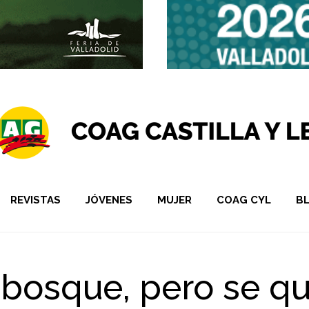
REVISTAS
JÓVENES
MUJER
COAG CYL
B
 bosque, pero se q