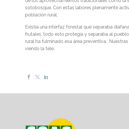
de los aprovechamientos tradicionales como la ex
sotobosque. Con estas labores plenamente activas
población rural.
Existía una interfaz forestal que separaba diáfana
frutales, todo esto protegía y separaba al puebl
rural ha fulminado esa área preventiva. Nuestra
viendo la tele.