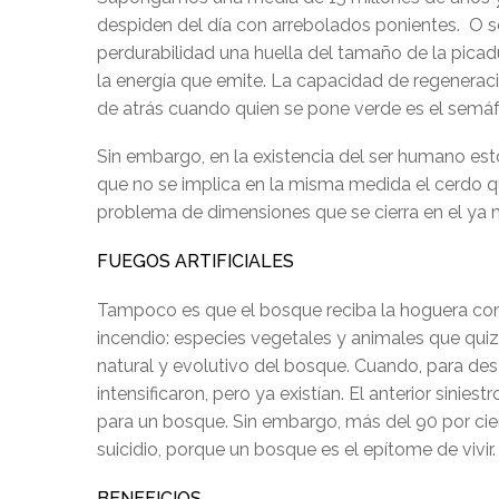
despiden del día con arrebolados ponientes. O se
perdurabilidad una huella del tamaño de la pica
la energía que emite. La capacidad de regeneraci
de atrás cuando quien se pone verde es el semáf
Sin embargo, en la existencia del ser humano est
que no se implica en la misma medida el cerdo qu
problema de dimensiones que se cierra en el ya m
FUEGOS ARTIFICIALES
Tampoco es que el bosque reciba la hoguera como 
incendio: especies vegetales y animales que quiz
natural y evolutivo del bosque. Cuando, para desg
intensificaron, pero ya existían. El anterior sini
para un bosque. Sin embargo, más del 90 por cien
suicidio, porque un bosque es el epítome de vivi
BENEFICIOS