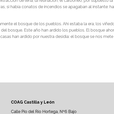
tracción de leña, la resinación, el carboneo, por supuesto la
, si había conatos de incendios se apagaban al instante: hab
mente el bosque de los pueblos. Ahí estaba la era, los viñedos,
o del bosque. Este año han ardido los pueblos. El bosque aho
s casas han ardido por nuestra desidia: el bosque se nos me
COAG Castilla y León
Calle Pío del Río Hortega, Nº6 Bajo