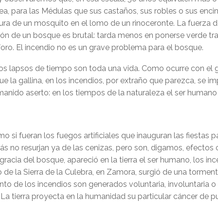
a, para las Médulas que sus castaños, sus robles o sus encin
dura de un mosquito en el lomo de un rinoceronte. La fuerza 
ón de un bosque es brutal: tarda menos en ponerse verde tras
oro. El incendio no es un grave problema para el bosque.
os lapsos de tiempo son toda una vida. Como ocurre con el gl
e la gallina, en los incendios, por extraño que parezca, se 
anido aserto: en los tiempos de la naturaleza el ser humano e
si fueran los fuegos artificiales que inauguran las fiestas 
ás no resurjan ya de las cenizas, pero son, digamos, efectos
racia del bosque, apareció en la tierra el ser humano, los ince
estro de la Sierra de la Culebra, en Zamora, surgió de una tor
to de los incendios son generados voluntaria, involuntaria o
r. La tierra proyecta en la humanidad su particular cáncer d