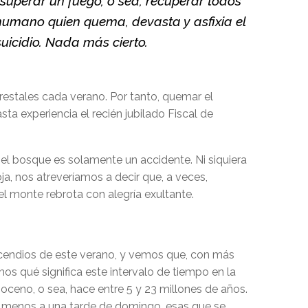
 superar un fuego, o sea, recuperar todos
 humano quien quema, devasta y asfixia el
uicidio. Nada más cierto.
restales cada verano. Por tanto, quemar el
ta experiencia el recién jubilado Fiscal de
a el bosque es solamente un accidente. Ni siquiera
a, nos atreveríamos a decir que, a veces,
el monte rebrota con alegría exultante.
incendios de este verano, y vemos que, con más
s qué significa este intervalo de tiempo en la
ceno, o sea, hace entre 5 y 23 millones de años.
 menos a una tarde de domingo, esas que se