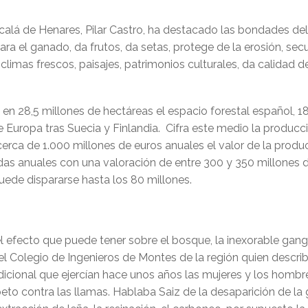
calá de Henares, Pilar Castro, ha destacado las bondades de
ara el ganado, da frutos, da setas, protege de la erosión, sec
limas frescos, paisajes, patrimonios culturales, da calidad de 
 en 28,5 millones de hectáreas el espacio forestal español, 1
de Europa tras Suecia y Finlandia. Cifra este medio la produc
 en cerca de 1.000 millones de euros anuales el valor de la pr
s anuales con una valoración de entre 300 y 350 millones de 
uede dispararse hasta los 80 millones.
l efecto que puede tener sobre el bosque, la inexorable gan
l Colegio de Ingenieros de Montes de la región quien describí
icional que ejercían hace unos años las mujeres y los hombre
o contra las llamas. Hablaba Saiz de la desaparición de la 