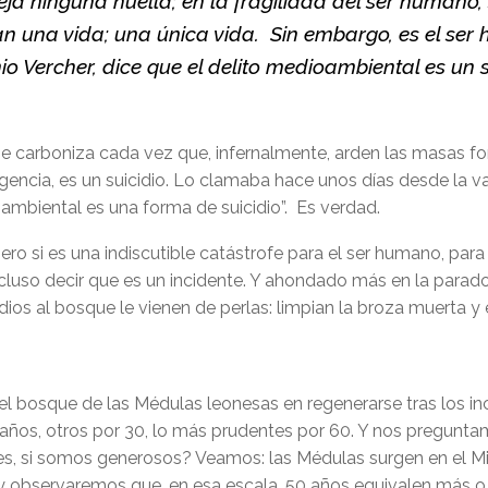
ja ninguna huella; en la fragilidad del ser humano,
an una vida; una única vida. Sin embargo, es el ser
o Vercher, dice que el delito medioambiental es un s
e carboniza cada vez que, infernalmente, arden las masas fo
ncia, es un suicidio. Lo clamaba hace unos días desde la vas
ambiental es una forma de suicidio”. Es verdad.
ero si es una indiscutible catástrofe para el ser humano, par
cluso decir que es un incidente. Y ahondado más en la paradoj
ios al bosque le vienen de perlas: limpian la broza muerta y 
 el bosque de las Médulas leonesas en regenerarse tras los 
ños, otros por 30, lo más prudentes por 60. Y nos preguntamo
s, si somos generosos? Veamos: las Médulas surgen en el Mio
 observaremos que, en esa escala, 50 años equivalen más o