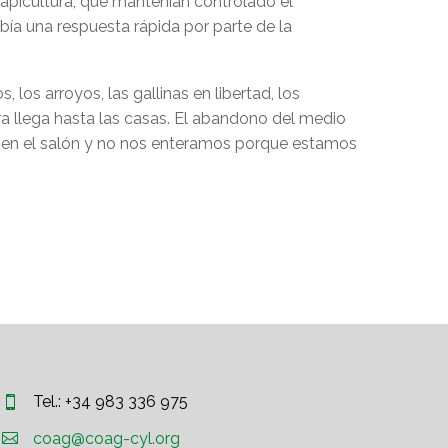
 apicultura, que mantenían controlado el
ía una respuesta rápida por parte de la
 los arroyos, las gallinas en libertad, los
ra llega hasta las casas. El abandono del medio
te en el salón y no nos enteramos porque estamos
Tel.: +34 983 336 975




coag@coag-cyl.org