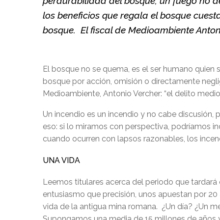
perdurabilidad del bosque, un fuego no de
los beneficios que regala el bosque cuest
bosque. El fiscal de Medioambiente Antoni
El bosque no se quema, es el ser humano quien s
bosque por acción, omisión o directamente neglige
Medioambiente, Antonio Vercher: “el delito medio
Un incendio es un incendio y no cabe discusión, p
eso: si lo miramos con perspectiva, podríamos in
cuando ocurren con lapsos razonables, los incend
UNA VIDA
Leemos titulares acerca del periodo que tardará
entusiasmo que precisión, unos apuestan por 20 a
vida de la antigua mina romana. ¿Un día? ¿Un me
Supongamos una media de 15 millones de años y